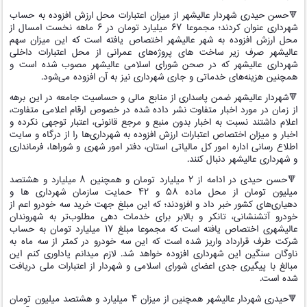
🔻حسن حیدری شهردار عالیشهر از میزان اعتبارات محل ارزش افزوده به حساب
شهرداری عنوان کردند؛ مجموعا ۶۷ میلیارد تومان در ۶ ماهه نخست امسال از
محل ارزش افزوده به شهر عالیشهر اختصاص یافته است که این میزان سهم
عالیشهر صرف زیر ساخت های پروژه‌های عمرانی از محل اعتبارات داخلی
شهرداری عالیشهر که در صحن شورای اسلامی عالیشهر مصوب شده است و
همچنین هزینه‌های خدماتی و جاری شهرداری نیز به آن افزوده می‌شود.
🔻شهردار عالیشهر ضمن پاسداری از منابع مالی و حساسیت جامعه در این برهه
از زمان در مورد اخبار متفاوت نشر داده شده در خصوص ارقام اعلامی متفاوت،
اعلام داشتند نسبت به اخبار بدون منبع و مرجع قانونی، اعتبار توجهی نکرده و
اخبار و میزان اختصاص اعتبارات ارزش افزوده به شهرداری‌ها را از درگاه و سایت
اطلاع رسانی اداره امور کل مالیاتی استان، دفتر امور شهری و شوراها، فرمانداری
و شهرداری عالیشهر دنبال کنند.
🔻حسن حیدی در ادامه از ۲ میلیارد تومان و همچنین ۸ میلیارد و هشتصد
میلیون تومان از محل ماده ۵۸ و ۴۲ حمایت سازمان شهرداری ها و
دهیاری‌های کشور خبر داد و افزودند؛ که این مبلغ جهت خرید سه خودرو اعم از
خودرو آتشنشانی، تانکر و بالابر برای خدمات دهی مطلوب‌تر به شهروندان
عالیشهری اختصاص یافته است که مجموعا مبلغ ۱۷ میلیارد تومان به حساب
شرکت طرف قرارداد واریز شده است که این سه خودرو در کمتر از سه ماه به
ناوگان سنگین این شهرداری افزوده خواهد شد. لازم میدانم یاداوری کنم این
مبالغ با پیگیری جدی اعضای شورای اسلامی و شهردار از اعتبارات ملی دریافت
شده است.
🔻حیدری شهردار عالیشهر همچنین از میزان ۴ میلیارد و هشتصد میلیون تومان