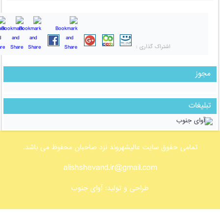
اشتراک گذاری :
مجوز
تبلیغات
تمامی حقوق سایت عالیشهروند نزد صاحبان محفوظ می باشد.
alishshevand.ir@gmail.com
طراحی و تولید:
آوای جنوب