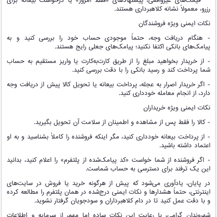
قیمت‌های غیرواقعی، پیشنهادهای «فقط امروز» یا درخواست بیعانه برای
رزرو، معمولاً نشانه کلاهبرداری هستند.
نکات ایمنی ویژه فروشندگان
- هنگام دریافت وجه، حتماً موجودی حساب خود را بررسی کنید و به
پیامک‌های بانکی اکتفا نکنید؛ پیامک‌های جعلی رایج هستند.
- از خریدار بخواهید مبلغ را از طریق کارت‌به‌کارت یا واریز مستقیم به حساب
شما پرداخت کند و رسید بانکی را با دقت بررسی کنید.
- اگر خریدار اصرار به عجله، پرداخت بیعانه یا تحویل کالا پیش از دریافت وجه
دارد، از انجام معامله خودداری کنید.
نکات ایمنی ویژه خریداران
- کالا را فقط پس از مشاهده و اطمینان از سلامت آن تحویل بگیرید.
- از پرداخت بیعانه خودداری کنید، مگر اینکه فروشنده را کاملاً بشناسید و به او
اعتماد داشته باشید.
- اگر فروشنده از شما خواست «کد پیامک‌شده از پلتفرم» را اعلام کنید، بدانید
این یک ترفند برای دسترسی به حساب شماست.
در پایان، یادآوری می‌شود که پیش از هرگونه خرید یا فروش در سایت‌های
اینترنتی، حتماً هشدارها و نکات ایمنی درج‌شده در همان پلتفرم را مطالعه کرده
و با دقت عمل کنید تا در دام کلاهبرداران و سودجویان گرفتار نشوید.
شهروندان گرامی، با رعایت این نکات ساده اما مهم، از سرمایه و اطلاعات