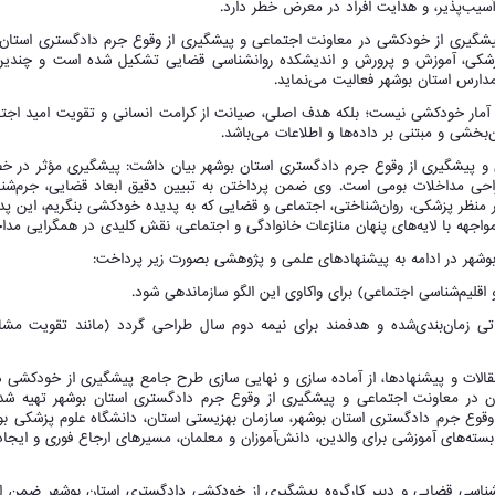
آسیب‌پذیر، و هدایت افراد در معرض خطر دارد.
پیشگیری از خودکشی در معاونت اجتماعی و پیشگیری از وقوع جرم دادگستری استان 
 پزشکی، آموزش و پرورش و اندیشکده روانشناسی قضایی تشکیل شده است و چندین
ارس استان بوشهر فعالیت می‌نماید.
آمار خودکشی نیست؛ بلکه هدف اصلی، صیانت از کرامت انسانی و تقویت امید اجت
بخشی و مبتنی بر داده‌ها و اطلاعات می‌باشد.
عی و پیشگیری از وقوع جرم دادگستری استان بوشهر بیان داشت: پیشگیری مؤثر در
طراحی مداخلات بومی است. وی ضمن پرداختن به تبیین دقیق ابعاد قضایی، جرم‌شن
ر منظر پزشکی، روان‌شناختی، اجتماعی و قضایی که به پدیده خودکشی بنگریم، این پ
جهه با لایه‌های پنهان منازعات خانوادگی و اجتماعی، نقش کلیدی در همگرایی مداخل
وشهر در ادامه به پیشنهادهای علمی و پژوهشی بصورت زیر پرداخت:
ی زمان‌بندی‌شده و هدفمند برای نیمه دوم سال طراحی گردد (مانند تقویت مشاو
ات و پیشنهادها، از آماده‌ سازی و نهایی سازی طرح جامع پیشگیری از خودکشی در
 در معاونت اجتماعی و پیشگیری از وقوع جرم دادگستری استان بوشهر تهیه شده 
وع جرم دادگستری استان بوشهر، سازمان بهزیستی استان، دانشگاه علوم پزشکی بوش
ه‌های آموزشی برای والدین، دانش‌آموزان و معلمان، مسیرهای ارجاع فوری و ایجاد
شناسی قضایی و دبیر کارگروه پیشگیری از خودکشی دادگستری استان بوشهر ضمن ارای