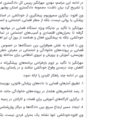
در ادامه این مراسم؛ مهدی مهرانگیز رییس کل دادگستری ا
را تشریح کرد بیان داشت: مجموعه دادگستری استان بوشهر از
وی افزود: برگزاری سمپوزیوم پیشگیری از خودکشی در استان ب
پزشکی یا روانی نیست، بلکه از منظر قضایی، اجتماعی و انسا
مهرانگیز با تأکید بر جایگاه ویژه دستگاه قضایی در مواجهه 
گرفته تا بحران‌های اقتصادی و آسیب‌های اجتماعی در تما
خودکشی، بلکه به پیشگیری فعال و هدفمند از بروز آن نیز اهت
وی با اشاره به نقش هم‌افزایی بین دستگاه‌ها در خصو
قضایی بر پرونده‌های خانوادگی و اجتماعی در معرض خطر، ا
بهزیستی، آموزش و پرورش و نیروی انتظامی برای مداخله زو
مهرانگیز با تأکید بر لزوم بازطراحی برنامه‌های پیشگی
کاهش چند درصدی وقوع خودکشی نباشند و در راستای ریشه کن کردن کامل آن در استان
وی در ادامه چند راهکار کلیدی را ارائه نمود:
1. تطبیق آمارهای قضایی با داده‌های پزشکی قانونی، بهزیستی و علوم پزشکی
2. رصد شاخص‌های هشدار در پرونده‌های خانوادگی مانند خشونت خانگی و اختلافات زناشویی
3. برگزاری کارگاه‌های آموزشی برای قضات و کارکنان در زمینه شناسایی افراد در معرض خطر
4. ایجاد مسیر ارجاع سریع بین دادگاه‌ها و مراکز روان‌شناسی.
وی افزود:خودکشی تنها نشانه یک بحران فردی نیست، بلک