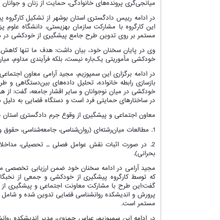
میانجی‌گری پرونده‌های خانوادگی، حمایت از زنان و جوانان 
در ادامه رییس دادگستری استان بوشهر از تشکیل کارگروه 
این کارگروه با مشارکت سازمان بهزیستی، دانشگاه علوم
مستمر بر روی تدوین طرح جامع پیشگیری از خودکشی در مد
وی در پایان سخنان خود، بیان داشت: هدف ما تنها کاهش 
خودکشی مأموریتی یک‌باره نیست، بلکه فرآیندی مداوم، میان‌
در ادامه برگزاری این سمپوزیم، مجید آرامی معاون اجتما
بازسازی رابطه خانواده، تحلیل داده‌های بین‌دستگاهی و 
خودکشی در میان نوجوانان و سایر اقشار جامعه، گفت: از ه
در ساختارهای حمایتی فرد است و دستگاه قضایی به دلیل موا
معاون اجتماعی و پیشگیری از وقوع جرم دادگستری استان ب
1. مطالعات میان‌رشته‌ای (روان‌شناسی، جامعه‌شناسی، حقوق و اقلیم‌شناسی اجتماعی) برای واکاوی این الگو سازماندهی شود.
2. در صورت اثبات نقش عوامل فصلی ـ تحصیلی، مداخلات
بحرانی).
مجید آرامی در ادامه سخنان خود ضمن ارزیابی تخصصی مقال
که توسط کارگروه پیشگیری از خودکشی و جمعی از نخبگان
گفت:این طرح با مشارکت معاونت اجتماعی و پیشگیری از وق
پرورش و اندیشکده روانشناسی قضایی تدوین شده و شامل بست
مستمر است.
در ادامه این سمپوزیم، عباس حمزوی، مدیر اندیشکده روان