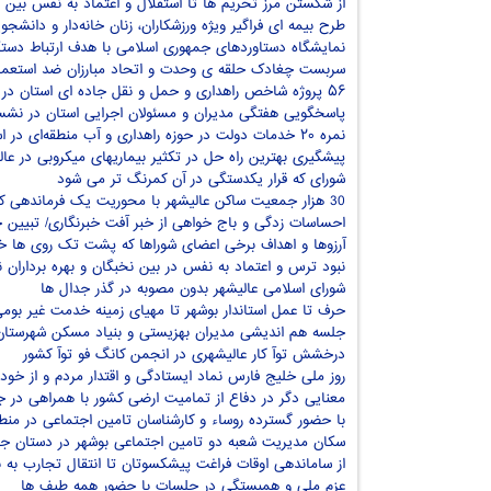
از شکستن مرز تحریم ها تا استقلال و اعتماد به نفس بین 
طرح بیمه ای فراگیر ویژه ورزشکاران، زنان خانه‌دار و دانشجو
نمایشگاه دستاوردهای جمهوری اسلامی با هدف ارتباط دستگا
سربست چغادک حلقه ی وحدت و اتحاد مبارزان ضد استعماری 
۵۶ پروژه شاخص راهداری و حمل و نقل جاده ای استان در دولت سیزدهم
پاسخگویی هفتگی مدیران و مسئولان اجرایی استان در نشس
نمره ۲۰ خدمات دولت در حوزه راهداری و آب منطقه‌ای در استان بوشهر
پیشگیری بهترین راه حل در تکثیر بیماریهای میکروبی در عال
شورای که قرار یکدستگی در آن کمرنگ تر می شود
30 هزار جمعیت ساکن عالیشهر با محوریت یک فرماندهی کلانتری
احساسات زدگی و باج خواهی از خبر آفت خبرنگاری/ تبیین خ
آرزوها و اهداف برخی اعضای شوراها که پشت تک روی ها 
نبود ترس و اعتماد به نفس در بین نخبگان و بهره برداران ن
شورای اسلامی عالیشهر بدون مصوبه در گذر جدال ها
حرف تا عمل استاندار بوشهر تا مهیای زمینه خدمت غیر بوم
جلسه هم اندیشی مدیران بهزیستی و بنیاد مسکن شهرستان
درخشش توآ کار عالیشهری در انجمن کانگ فو توآ کشور
روز ملی خلیج فارس نماد ایستادگی و اقتدار مردم و از خو
معنایی دگر در دفاع از تمامیت ارضی کشور با همراهی در جمع
با حضور گسترده روساء و کارشناسان تامین اجتماعی در منطق
سکان مدیریت شعبه دو تامین اجتماعی بوشهر در دستان جوا
از ساماندهی اوقات فراغت پیشکسوتان تا انتقال تجارب به ب
عزم ملی و همبستگی در جلسات با حضور همه طیف ها