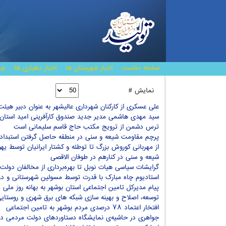
صفحه نخست
اخبار شهرستان ها
اخبار دهیاری ها
چن
نمایش #
علی عسکری از کارکنان شهرداری عالیشهر به عنوان دبیر ه
سید مهدی هاشمی مدیر جدید صندوق کارآفرینی امید استان
ترس دشمن از ترویج مکتب حاج قاسم سلیمانی است
پرچم مقاومت شیعه و سنی در منطقه حاصل گرفتن استبداد و
از مهربانی کوروش بزرگ تا توطئه و کشتار ایرانیان توسط یه
شیعه و سنی در کنارهم در طوفان الاقصی
گرایشات سیاسی هیات نوبل تا بهره‌برداری از مخالفان دول
استادیوم چاه مبارک با قدرت توسط مسولین شهرستانی و دو
پیام مدیرکل تامین اجتماعی استان بوشهر به بهانه روز ملی م
توسعه، اصلاح و بهینه سازی شبکه های برق شهری و روستای
افتخار اعتماد ۷۸ درصدی مردم بوشهر به تامین اجتماعی
جواهری در حاشیه‌ی نمایشگاه دستاوردهای دولت مردمی در