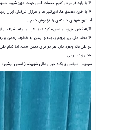
🔻آیا باید فراموش کنیم خدمات قلبی دولت عزیز شهید جمهور ر
🔻آیا خون مصدق ها، امیرکبیر ها و هزاران فرزندان ایران زمین ر
آیا ترور شهدای هسته‌ای را فراموش کنیم....
🔻بله کشور عزیزمان تحریم کردند، با هزاران ترفند شیطانی ای
🔻اتحاد ملی زیر پرچم ولایت و ایمان به خداوند رحمن و رح
دو طرز فکر وجود دارد هر دو برای میهن است، اما کدام طر
عادل زنده بودی
سرویس سیاسی پایگاه خبری عالی شهروند ( استان بوشهر)