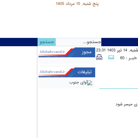
امروز:
پنج شنبه, 15 مرداد 1405
 تیر 1403 23:31
مجوز
بـر : 60
تبلیغات
ندی میسر شود