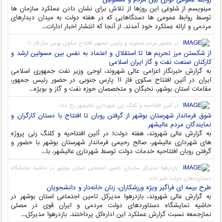
مینویسم از شلوغی این روزها از تلاش برای نشان دادن عملکرد سازمان ها
توسط روابط عمومی ها دستگاهایی که در هفته دولت به میدان دیدارهای
مردمی و ارائه عملکرد خود آمدند. از آنجا که انتشار اخبار ادارات...
در حضور مردم عسلویه و رئیس جمهور افتتاح سکوی بومی ساز فاز ۱۱
از شکستن مرز تحریم ها تا استقلال و اعتماد به نفس بین مسولین ارشد و
کارکنان صنعت نفت و گاز ایران اسلامی
به گزارش خبرنگار اعزامی عالی شهروند، اوجی وزیر نفت جمهوری اسلامی
ایران در آئین افتتاح سکوی فاز ۱۱ پارس جنوبی در حضور رئیس جمهور،
مقامات استان بوشهر، نخبگان و متخصصان حوزه نفت و گاز و بویژه...
در آئین افتتاحیه و کلنگ زنی شهرداری عالیشهر رخ داد؛
شوق فرماندار شهرستان بوشهر از گرفتن روبان تا افتتاح با دستان کارگران و
نمایندگان مردم عالیشهر
به گزارش عالی شهروند، هفته دولت/ در آئین افتتاحیه و کلنگ زنی پروژه
های شهرداری عالیشهر، صالح رحیمی فرماندار شهرستان بوشهر با حضور و
گرفتن روبان افتتاحیه خدمات دولت توسط شهرداری عالیشهر، با...
بازدرهوا مدیرکل سازمان تامین اجتماعی استان بوشهر در حاشیه نمایشگاه
دستاوردهای دولت خبر داد؛
طرح بیمه ای فراگیر ویژه ورزشکاران، زنان خانه‌دار و دانشجویان
به گزارش عالی شهروند، بازدرهوا مدیرکل تامین اجتماعی استان بوشهر در
حاشیه نمایشگاه دستاوردهای دولت مردمی و ایران قوی در مصلی
نمازجمعه نسبت گزارش عملکرد این اداره‌کل پرداختند. بازدرهوا مدیرکل...