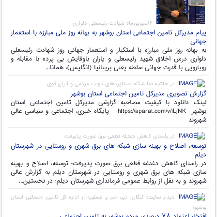
۱۲شهریورماه شهادت رئیسعلی دلواری
پیام مدیرکل تامین اجتماعی استان بوشهر به بهانه روز ملی مبارزه با استعمار
جهانی
به بهانه روز ملی مبارزه با استکبار و استعمار جهانی روز شهادت رئیسعلی
دلواری درس اخلاق شهید رئیسعلی و یاران باوفایش بی پرده با مقابله و
رویارویی با قدرت جهانی سلطه یعنی بریتانیا (انگلیس)، همانا...
در حاشیه نمایشگاه دستاوردهای دولت مردمی و ایران قوی
گزارش تصویری مدیرکل تامین اجتماعی استان بوشهر
لینک دانلود با کیفیت مصاحبه گزارشی مدیرکل تامین اجتماعی استان
بوشهر https://aparat.com/v/iLjNK پایگاه خبری، اجتماعی و سیاسی عالی
شهروند
در راستای کاهش دغدغه قطعی برق صورت پذیرفت؛
توسعه، اصلاح و بهینه سازی شبکه های برق شهری و روستایی در شهرستان
دیلم
در راستای کاهش دغدغه قطعی برق صورت پذیرفت؛ توسعه، اصلاح و بهینه
سازی شبکه های برق شهری و روستایی در شهرستان دیلم به گزارش عالی
شهروند و به نقل از روابط عمومی فرمانداری شهرستان دیلم؛ در نخستین...
دیدار نماینده کنگان، دیر، جم و عسلویه از اداره کل تامین اجتماعی استان
بوشهر؛
افتخار اعتماد ۷۸ درصدی مردم بوشهر به تامین اجتماعی