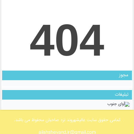
مجوز
تبلیغات
تمامی حقوق سایت عالیشهروند نزد صاحبان محفوظ می باشد.
alishshevand.ir@gmail.com