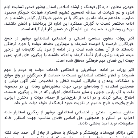
حیدری معاون اداره کل فرهنگ و ارشاد اسلامی استان بوشهر ضمن تسلیت ایام
اندوه و غم شهادت ابا عبدالله الحسین (علیهم السلام)، شهادت خبرنگار محمود
صارمی، هفدهم مرداد ماه روز خبرنگار را در حضور خبرنگاران گرامی داشتند و در
ادامه مختصر نسبت به گزارش عملکرد این اداره کل پرداختند و اذعان داشتند،
تورهای رسانه‌ای با حمایت این اداره کل در دستور کار قرار گرفته است.
اکبر پورات معاون سیاسی، امنیتی و اجتماعی استانداری بوشهر در جمع
خبرنگاران فرصت را غنیمت شمردند و مهم‌ترین دغدغه دولت را حوزه فرهنگی
دانستند که از آن غفلت شده است و در ادامه از نبود یک کتابخانه ای درخور
مردم شریف بوشهر، ابراز تأسف کردند و اعلام داشتند با پیگیری های لازم، زمین
جهت این فضای مهم فرهنگی محقق شده است.
اکبر پورات در ادامه امیدآفرینی و انعکاس خدمات دولت به مردم را مهم
شمردند و اعلام داشتند، استانداری نسبت به حمایت از خبرنگاران در رفع موانع
و مشکلات بیمه‌ای و مالیاتی، امنیت شغلی و تخصیص نشر آگهی دولتی و
همچنین استفاده از رسانه‌های بومی جهت مشاوره‌های رسانه ای در مجموعه
نفت و گاز، پارس جنوبی و سایر دستگاه‌های اجرایی که در حال پیگیری هستند،
اطلاع رسانی کردند و در ادامه از طرح‌هایی از جمله، دولت و دختران ایرانی،
طرح ولایت و طرح حامیم در تقویت حوزه فرهنگ از طرف دولت خبر داد.
معاون سیاسی، امنیتی و اجتماعی استانداری بوشهر از پیگیری استقرار خانه
احزاب در استان و همچنین حل اساسی فضای مناسب جهت استقرار خانه
مطبوعات، نوید امید بخشی دادند.
تقی دژاکام نویسنده، پژوهشگر و خبرنگار با سخنی از جلال آل احمد چند نکته