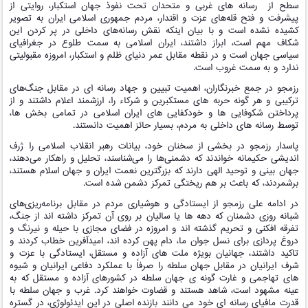
سطح از رسانه‌ های غربی و متحدان تحت نفوذ جهان استکبار، روایتی از
پیشرفت و فتح قله‌های عزت و اقتدار، مردم جمهوری اسلامی ایران به تصویر
کشیده نشده است و با بیان اینکه نقش رسانه‌های داخلی در پر کردن این
شکاف مهم است، ابراز داشتند، ایران اسلامی به سمت طلوع در جغرافیای
سیاسی جهان است و در نقطه مقابل عمر دنیای ظلم و استکبار، امروزه مقبولیتی
ندارد و به سمت غروب است.
رزمجو در جمع خبرنگاران، اهمیت تبیین و جهاد رسانه ای در مقابل جنگ‌های
ترکیبی و هر گونه حربه های مستکبرین و شرکاء را، ارزشمند اعلام داشتند و از
پرداختن شکوفایی ها و خودکفایی های ایران اسلامی در تمامی بخش ها،
توسط رسانه های داخلی به مردم، بسیار حائز اهمیت دانستند.
پاسدار رزمجو در بخشی از سخنان خود، بیانات رهبر انقلاب اسلامی را ژرف
اندیشی حکیمانه خواندند که دشمنی‌ها را می‌شناسند، تحلیل و راهکار می‌دهند،
جهان بینی و توحید الهی دارند که بزرگترین نعمت ایران و جهان اسلام هستند،
برشمردند، که باعث بر هم ریختگی تمرکز دشمن شده است.
در ادامه علی رزمجو از ایستادگی و هوشیاری مردم در مقابل برنامه‌ریزی‌های
شبانه روزی دشمنان که دهه ها یا سالیان بر روی آن تمرکز داشته اند از جنگ،
تفرقه افکنی و تحریم گذشته اند و امروزه در فضای مجازی با حیله و نیرنگ و
دروغ پردازی برای نسل جوان ما، دام پهن کرده اند، امیدآفرین خطاب کردند و
تاکید داشتند، جهانیان بویژه ملت های آزاده و مستقل، ایستادگی با عزت و
شرف ایرانیان در مقابل جهان سلطه را صرفاً با عملکرد دفاعی ایرانیان و شیوه
های تهاجمی و غارت گونه ی جهان سلطه در کشورهای آزاده و مستقل که به
عینه مشهود است، شاهد هستند و قضاوت خواهند کرد. غرب و جهان سلطه با
قدرت مافیای رسانه ای خود می دانند بازنده اصلی در این ایدئولوژی، در گستره