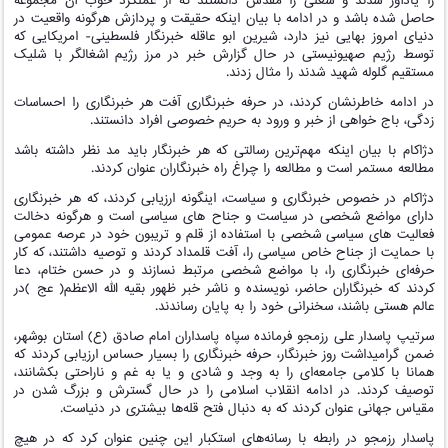
را یادآور شدند و شغلی را مقدس دانستند که از عملکرد خوب آن مجموعه
حاصل شده باشد و در ادامه با بیان اینکه حقیقت و پردازش هرگونه واقعیت در
دنیای امروز بهایی نیز دارد، شیرین ابو عاقله خبرنگار فلسطینی- امریکایی که
توسط رژیم صهیونیستی در حال گزارش خبر در مرز رژیم اشغالگر با شلیک
مستقیم گلوله شهید شدند را مثال زدند.
در ادامه خاطرنشان کردند، در حرفه خبرنگاری آفت هر خبرنگاری را احساسات
زدگی، باج خواهی از خبر و ورود به حریم خصوصی افراد دانستند.
دژاکام با بیان اینکه مهم‌ترین رسالتی که هر خبرنگار باید مد نظر داشته باشد
مطالعه مستمر است و مطالعه را چراغ راه خبرنگاران عنوان کردند.
دژاکام در خصوص خبرنگاری و سیاست، اینگونه ارزیابی کردند، که هر خبرنگاری
دارای مواضع شخصی در سیاست و جناح های سیاسی است و هرگونه دخالت
فعالیت های سیاسی شخصی با استفاده از قلم و تریبون خود در عرصه عمومی
با حمایت از جناح خاص سیاسی را، آفت قلمداد کردند و توصیه داشتند، که کار
حرفه‌ای خبرنگاری را، با مواضع شخصی مرتبط نسازند و در حسن ختام، دعا
کردند که خبرنگاران حاضر، نویسنده و ناشر خبر ظهور بقیه الله الاعظم( عج )در
عالم هستی باشند، سخنرانی خود را به پایان رساندند.
سرتیپ پاسدار علی رزمجو فرمانده سپاه پاسداران امام صادق (ع) استان بوشهر،
ضمن گرامیداشت روز خبرنگار، حرفه خبرنگاری را بسیار حساس ارزیابی کردند که
همانا با کلامی جامعه‌ای را به وجد و شادی و یا به غم و ناراحتی بکشانند،
توصیف کردند. در ادامه انقلاب اسلامی را در حال گسترش و بزرگ شدن در
مقیاس جهانی عنوان کردند که به دنبال فتح قله‌ها بیشتری در دنیاست.
پاسدار رزمجو در رابطه با رسانه‌های استکبار این چنین عنوان کرد که در هیچ