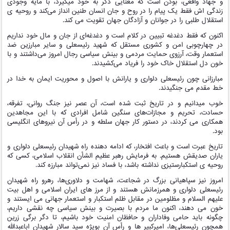
و جهاد واقعی، بودن است که معنایی دگر به خود میگیرد، با مایه وجودی
زندگی اش فقط یک پیام را در روح و جان انسان طنین انداز می‌کند و روحیه ی
استقلال طلبی را در جوانان و آزادگان جهان تقویت می کند.
اکنون که فقط دغدغه تبیین در کلام است و دغدغه‌ای از جان و مال خود نداریم
در چهارچوبی امن و کشوری مستقل که شهید رئیسعلی و سایر مبارزین ضد
استعمار وقت، آرزوی حمایت مردمی و بینش سیاسی رجال امروز می‌داشتند و با
خون دل استقلال خاک خود را فریاد می‌کشیدند.
مبارزانی چون رئیسعلی دلواری و یارانش با اصول و محوریت ایمان به خدا در
خط مقدم می جنگیدند.
خوب میدانیم و در تاریخ ثبت شده است، آن عصر نیز جنگ روانی، تفرقه،
حسادت، تحریم و مجازات‌های سنگین شامل افرادی که با این مجاهدین
همکاری می‌ کردند، در دستور کار جهان سلطه و در رأس آن نیروهای انگلیسی
بود.
تاریخ عبرت است و باعث افتخار، که ادامه دهنده راه شهیدان رئیسعلی دلواری و
یاران صدیقش هستیم. به فرمایش رهبر عظیم‌ الشأن انقلاب اسلامی، کسی که
روحیه ی استکبارستیزی نداشته باشد، با فساد نیز نمی‌تواند مبارزه کند.
امروز نیز سپاهیانی بزرگ در شجاعت، شهامت و دلاوری‌ها، رهرو راه شهیدان
رئیسعلی دلواری و همرزمانش هستند و از مرز های ایران اسلامی و اهل بیت
علیهم السلام و مظلومین در مقابل ظلم استکبار و استعمار جهانی می ایستند و
خون می دهند، اکنون ما مردم با بصیرت و بینش سیاسی چه نقشی داریم،
چگونه باید حامی وفاداران و حافظان امنیت خود باشیم، تا دگر برگی زرین
همچون رئیسعلی‌ها، امیرکبیر ها و رأس آن بویژه سید سالار شهیدان اباعبدالله