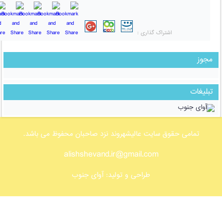
اشتراک گذاری :
مجوز
تبلیغات
تمامی حقوق سایت عالیشهروند نزد صاحبان محفوظ می باشد.
alishshevand.ir@gmail.com
طراحی و تولید:
آوای جنوب