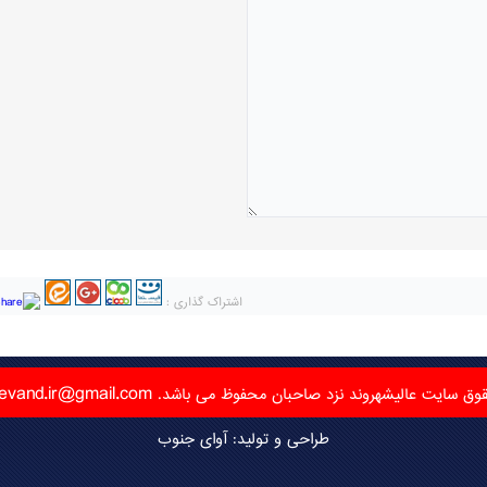
اشتراک گذاری :
hevand.ir@gmail.com
وق سایت عالیشهروند نزد صاحبان محفوظ می باشد.
طراحی و تولید:
آوای جنوب