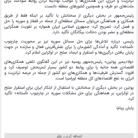
ترانزیت و انرژی، این همکاری‌ها را موجب نهادینه کردن روابط سودمند برای
ملت‌های دو طرف و همچنین کشورهای منطقه دانست.
رئیس‌جمهور در بخش دیگری از سخنانش با تأکید بر اینکه فقط از طریق
همکاری و هماهنگی می‌توان مسائل منطقه‌ای از جمله در قفقاز و سوریه را حل
و فصل کرد، تصریح کرد: جمهوری اسلامی ایران همواره بر تقویت همگرایی
منطقه‌ای و مضر بودن دخالت بیگانگان تأکید دارد.
رئیسی درباره تلاش‌ها برای حل مسائل سوریه نیز بر محوریت چارچوب
«آستانه» تأکید و آمادگی کشورمان را برای نقش‌آفرینی فعال و سازنده در جهت
پایان یافتن درگیری‌ها و استقرار و ایجاد صلح در اوکراین اعلام کرد.
«ولادیمیر پوتین» رئیس‌جمهور روسیه نیز در این گفتگوی تلفنی همکاری‌های
اقتصادی همه جانبه را برای روابط دو کشور بسیار ثمربخش توصیف کرد و
افزود: گسترش ظرفیت‌ها و همکاری‌های دو کشور از جمله در عرصه ترانزیت و
انرژی به نفع اقتصادهای کل منطقه اوراسیا است.
پوتین در بخش دیگری از سخنانش با استقبال از ابتکار ایران برای استقرار صلح
در اوکراین، بر هماهنگی برای حل مشکلات سوریه در چارچوب «آستانه» تأکید
کرد.
پایان پیام/
اضافه کردن نظر