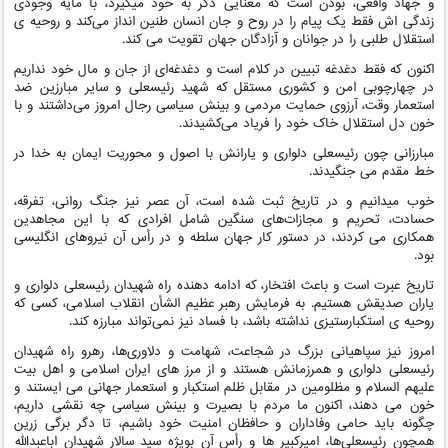
و جهاد واقعی، بودن است که معنایی دگر به خود میگیرد، با مایه وجودی
زندگی اش فقط یک پیام را در روح و جان انسان طنین انداز می‌کند و روحیه ی
استقلال طلبی را در جوانان و آزادگان جهان تقویت می کند.
اکنون که فقط دغدغه تبیین در کلام است و دغدغه‌ای از جان و مال خود نداریم
در چهارچوبی امن و کشوری مستقل که شهید رئیسعلی و سایر مبارزین ضد
استعمار وقت، آرزوی حمایت مردمی و بینش سیاسی رجال امروز می‌داشتند و با
خون دل استقلال خاک خود را فریاد می‌کشیدند.
مبارزانی چون رئیسعلی دلواری و یارانش با اصول و محوریت ایمان به خدا در
خط مقدم می جنگیدند.
خوب میدانیم و در تاریخ ثبت شده است، آن عصر نیز جنگ روانی، تفرقه،
حسادت، تحریم و مجازات‌های سنگین شامل افرادی که با این مجاهدین
همکاری می‌ کردند، در دستور کار جهان سلطه و در رأس آن نیروهای انگلیسی
بود.
تاریخ عبرت است و باعث افتخار، که ادامه دهنده راه شهیدان رئیسعلی دلواری و
یاران صدیقش هستیم. به فرمایش رهبر عظیم‌ الشأن انقلاب اسلامی، کسی که
روحیه ی استکبارستیزی نداشته باشد، با فساد نیز نمی‌تواند مبارزه کند.
امروز نیز سپاهیانی بزرگ در شجاعت، شهامت و دلاوری‌ها، رهرو راه شهیدان
رئیسعلی دلواری و همرزمانش هستند و از مرز های ایران اسلامی و اهل بیت
علیهم السلام و مظلومین در مقابل ظلم استکبار و استعمار جهانی می ایستند و
خون می دهند، اکنون ما مردم با بصیرت و بینش سیاسی چه نقشی داریم،
چگونه باید حامی وفاداران و حافظان امنیت خود باشیم، تا دگر برگی زرین
همچون رئیسعلی‌ها، امیرکبیر ها و رأس آن بویژه سید سالار شهیدان اباعبدالله